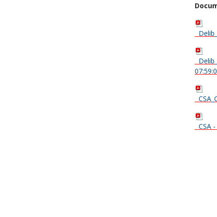
Docum
Delib
Delib
07:59:
CSA_
CSA -