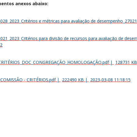
entos anexos abaixo:
_028_2023_Critérios e métricas para avaliação de desempenho_27021
_021_2023_Critérios para divisão de recursos para avaliação de des
02
CRITÉRIOS_DOC_CONGREGAÇÃO_HOMOLOGAÇÃO.pdf
|
128731 KB
 COMISSÃO - CRITÉRIOS.pdf
|
222490 KB
|
2023-03-08 11:18:15