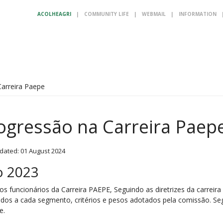
ACOLHEAGRI
|
COMMUNITY LIFE
|
WEBMAIL
|
INFORMATION
arreira Paepe
ogressão na Carreira Paep
dated: 01 August 2024
o 2023
os funcionários da Carreira PAEPE, Seguindo as diretrizes da carreir
ados a cada segmento, critérios e pesos adotados pela comissão. 
e.