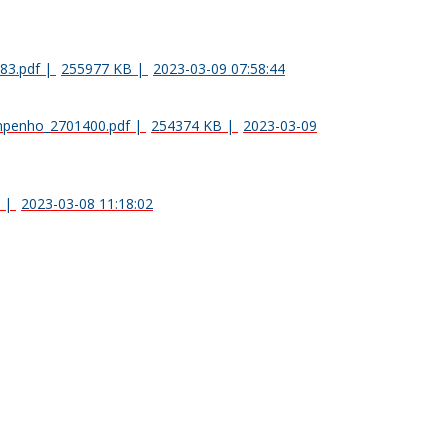
83.pdf
|
255977 KB
|
2023-03-09 07:58:44
empenho_2701400.pdf
|
254374 KB
|
2023-03-09
|
2023-03-08 11:18:02