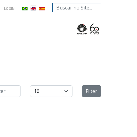
Search
|
LOGIN
...
Display #
Filter