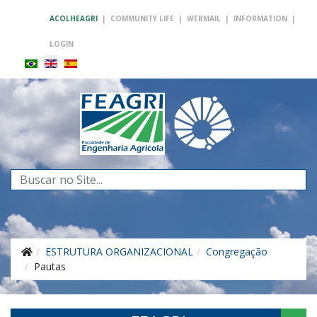
ACOLHEAGRI
|
COMMUNITY LIFE
|
WEBMAIL
|
INFORMATION
|
LOGIN
Search
...
ESTRUTURA ORGANIZACIONAL
Congregação
Pautas