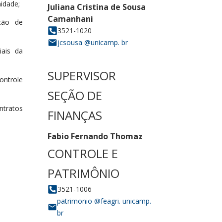
nidade;
ição de
iais da
controle
ntratos