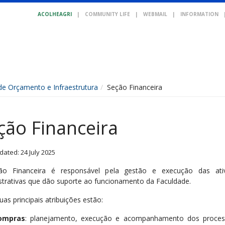
ACOLHEAGRI
|
COMMUNITY LIFE
|
WEBMAIL
|
INFORMATION
de Orçamento e Infraestrutura
Seção Financeira
ção Financeira
dated: 24 July 2025
ão Financeira é responsável pela gestão e execução das ativ
strativas que dão suporte ao funcionamento da Faculdade.
uas principais atribuições estão:
ompras
: planejamento, execução e acompanhamento dos proce