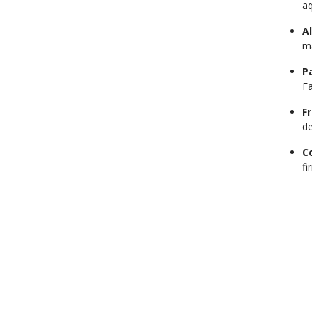
aq
A
ma
P
Fa
F
de
C
fi