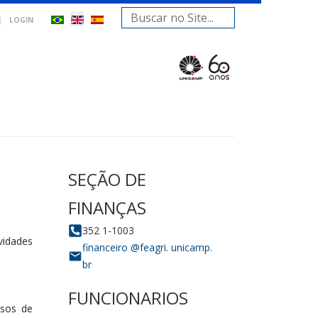
Search
|
LOGIN
...
idades
ssos de