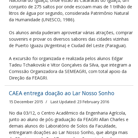
Nacional do Iguaçu, onde estão as Cataratas do Iguaçu, um
conjunto de 275 saltos por onde escoam mais de 1 trilhão de
litros de água por segundo, considerada Patrimônio Natural
da Humanidade (UNESCO, 1986).
Os alunos ainda puderam aproveitar várias atrações, comprar
souvenirs e provar os diversos sabores das cidades vizinhas
de Puerto Iguazu (Argentina) e Ciudad del Leste (Paraguai).
A excursão foi organizada e realizada pelos alunos Edgar
Tadeu Tchaikovski e Vitor Gonçalves da Silva, que integram a
Comissão Organizadora da SEMEAGRI, com total apoio da
Direção da FEAGRI.
CAEA entrega doação ao Lar Nosso Sonho
15 December 2015
Last Updated: 23 February 2016
No dia 03/12, o Centro Acadêmico da Engenharia Agrícola,
junto ao aluno de pós-graduação da FEAGRI Allan Charles e
demais alunos do Laboratório de Solos da Faculdade,
entregaram doações ao Lar Nosso Sonho, que abriga mais