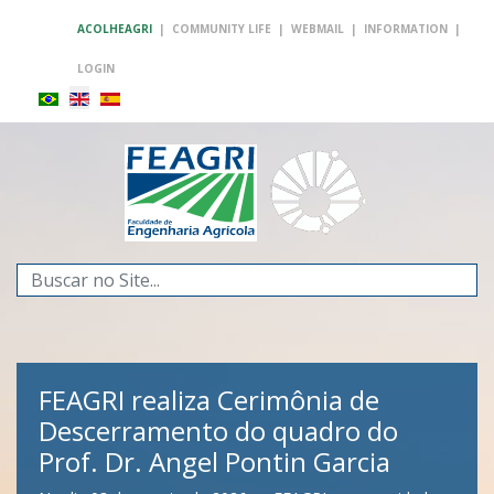
ACOLHEAGRI
|
COMMUNITY LIFE
|
WEBMAIL
|
INFORMATION
|
LOGIN
Search
...
FEAGRI realiza Cerimônia de
Descerramento do quadro do
Prof. Dr. Angel Pontin Garcia
FEAGRI