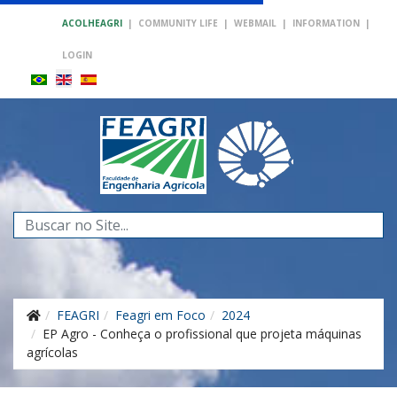
ACOLHEAGRI
|
COMMUNITY LIFE
|
WEBMAIL
|
INFORMATION
|
LOGIN
Search
...
FEAGRI
Feagri em Foco
2024
EP Agro - Conheça o profissional que projeta máquinas
agrícolas