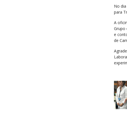
No dia 
para T
A ofici
Grupo 
e cont
de Cam
Agrade
Labora
experi