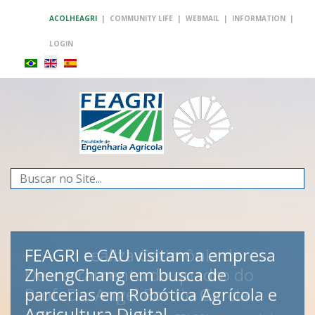
ACOLHEAGRI
|
COMMUNITY LIFE
|
WEBMAIL
|
INFORMATION
|
LOGIN
Search
...
FEAGRI realiza Cerimônia de
FEAGRI e CAU visitam a empresa
Descerramento do quadro do
ZhengChang em busca de
Prof. Dr. Angel Pontin Garcia
parcerias em Robótica Agrícola e
FEAGRI
Agricultura Digital