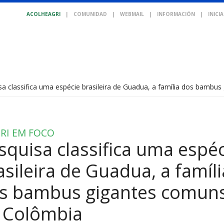
ACOLHEAGRI
|
COMUNIDAD
|
WEBMAIL
|
INFORMACIÓN
|
INICI
sa classifica uma espécie brasileira de Guadua, a família dos bambu
RI EM FOCO
squisa classifica uma espéc
asileira de Guadua, a famíli
s bambus gigantes comun
 Colômbia