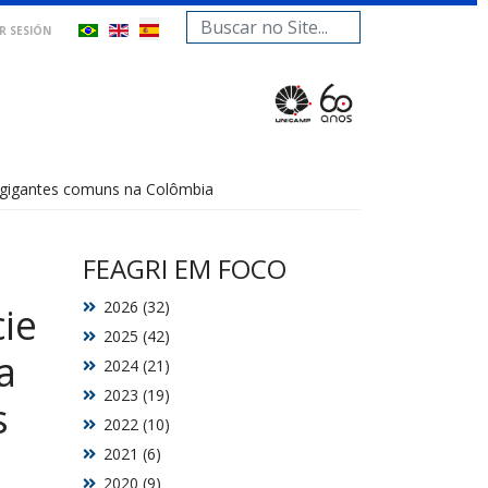
Buscar...
AR SESIÓN
s gigantes comuns na Colômbia
FEAGRI EM FOCO
2026 (32)
ie
2025 (42)
a
2024 (21)
2023 (19)
s
2022 (10)
2021 (6)
2020 (9)