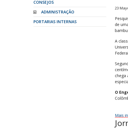
CONSEJOS
23 May
ADMINISTRAÇÃO
Pesqui
PORTARIAS INTERNAS
de uma
bambu,
A class
Univer
Federa
Segund
centím
chega 
especia
O Eng
Colômb
Mais i
Jor