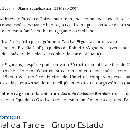
o 2007
Última actualización: 23 Mayo 2007
sadores de Brasília e Goiás anunciaram, na semana passada, a classi
 nova espécie nativa de bambu, a Guadua magna. Trata- se de um s
 da mesma família do bambu gigante colombiano.
ificação foi feita pelo agrônomo Tarciso Filgueiras, professor da
sidade de Brasília (UnB), a pedido de Roberto Magno,da Universidade
l de Goiás, onde a planta é conhecida como taquaruçu.
o Filgueiras,a espécie pode chegar a 30 metros de altura e tem de 1
etros de diâmetro. "O bambu brasil, o maior entre as espécies comun
a 15 metros e tem 8 centímetros de diâmetro", compara o pesquisa
lista da planta Armando Pettinelli Júnior, do Instituto Agronômico (IA
enheiro agrícola da Unicamp,
Antonio Ludovico Beraldo
, explica q
ia e no Equador o Guadua tem a mesma função do eucalipto no Bras
nformações...
nal da Tarde - Grupo Estado