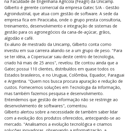
na Faculdade de Engenharia Agrícola (Feagri) da Unicamp.
Gilberto é gerente comercial da empresa Gatec S/A - Gestão
Agroindustrial, que atua com gestão de software. A sede da
empresa fica em Piracicaba, onde o grupo presta consultoria,
treinamento, desenvolvimento e integração de sistemas de
gestão para os agronegócios da cana-de-açúcar, grãos,
algodão e café.
Ex-aluno de mestrado da Unicamp, Gilberto conta como
investiu em sua carreira aliando-se a um grupo de peso. "Para
se ter idéia, a Copersucar saiu deste centro de tecnologia,
criado há mais de 25 anos", revelou. Ele contou ainda que a
Gatec possui 110 clientes, distribuídos em quase todos os
Estados brasileiros, e no Uruguai, Colômbia, Equador, Paraguai
e Argentina. "Quem nos busca procura apuração e redução de
custos. Fornecemos soluções em Tecnologia da Informação,
mas também fazemos pesquisa e desenvolvimento.
Entendemos que gestão de informação não se restringe ao
desenvolvimento de softwares", comentou.
Gilberto alertou sobre a necessidade de também saber lidar
com a evolução dos produtos oferecidos, antecipando-se ao
mercado. "Analisamos a evolução tecnológica e criamos
soluções inovadoras, observando a informatização, a