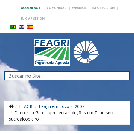
ACOLHEAGRI
|
COMUNIDAD
|
WEBMAIL
|
INFORMACIÓN
|
INICIAR SESIÓN
Buscar...
FEAGRI
Feagri em Foco
2007
Diretor da Gatec apresenta soluções em TI ao setor
sucroalcooleiro