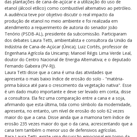
das plantações de cana-de-açúcar e a utilização do uso de
etanol (álcool etílico) como combustível alternativo ao petróleo.
A audiência teve por objetivo discutir o real impacto da
produção de etanol no meio ambiente e foi realizada em
atendimento a requerimento de autoria do senador João
Tenório (PSDB-AL), presidente da subcomissão. Participaram
dos debates Laura Tetti, ambientalista e consultora da União da
Indústria de Cana-de-Açúcar (Única); Luiz Cortês, professor de
Engenharia Agrícola da Unicamp; Manoel Régis Lima Verde Leal,
doutor do Centro Nacional de Energia Alternativa; e o deputado
Fernando Gabeira (PV-RJ).
Laura Tetti disse que a cana é uma das atividades que
apresenta o mais baixo índice de erosão do solo - "matéria-
prima básica até para o crescimento da vegetação nativa". Esse
é um dado muito importante e deve ser levado em conta, disse
a consultora. Ela fez uma comparação entre a cana e a soja,
afirmando que esta última, tida como símbolo da modernidade,
apresenta, no entanto, um nível de erosão do solo 62 vezes
maior do que a cana. Disse ainda que a mamona tem índice de
erosão 235 vezes maior do que o da cana, acrescentando que a
cana tem também o menor uso de defensivos agrícolas.
Para Laura Tetti, existe uma discussão emocional em torno da