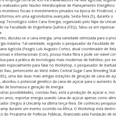
 realizados pelo Núcleo Interdisciplinar de Planejamento Energético 
 incentivos fiscais e investimentos privados na época do Proálcool, 
nsformou em uma agroindústria avançada. Sexta-feira (5), durante o
op Tecnológico sobre Cana Energia, organizado pelo Nipe da Unica
ado na Faculdade de Engenharia Química (FEQ), falou-se em repensar 
a.
nto, discutiu-se a cana energia, uma variedade otimizada para a pr
rgia máxima. Tal variedade, segundo o pesquisador da Faculdade de
aria Agrícola (Feagri) Luís Augusto Cortez, atual coordenador de Rel
cionais e Internacionais (Cori), possui muita fibra e pode ser viável c
tiva para a prática de tecnologias mais modernas de hidrólise, por e
ado especialmente para falar no Workshop, o pesquisador de Barba
iri Rao, pertencente ao West Indies Central Sugar Cane Breeding Stat
BS), uma das duas mais antigas estações de geração de cana-de-aç
 abordou o potencial genético da cana-de-açúcar para o aumento d
ão de biomassa e geração de energia.
utras possibilidades, concluiu Rao, está a produção de açúcar e, nos
os anos, exportar energia usando cana-de-açúcar apenas como alim
sador chegou à Unicamp na última terça-feira. Ele conheceu pesquis
camp durante um evento ocorrido na África. O Workshop está dentro
to do Programa de Políticas Públicas, financiado pela Fundação de 