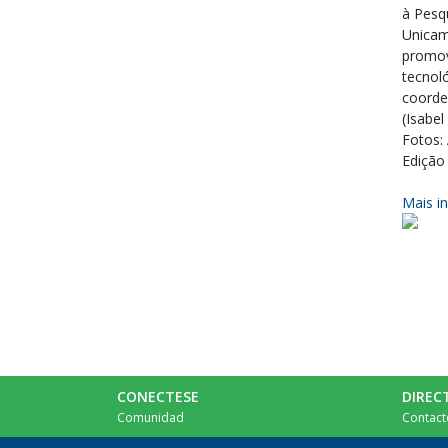
à Pesq
Unicam
promov
tecnoló
coorde
(Isabel
Fotos: 
Edição
Mais i
CONECTESE
DIREC
Comunidad
Contact