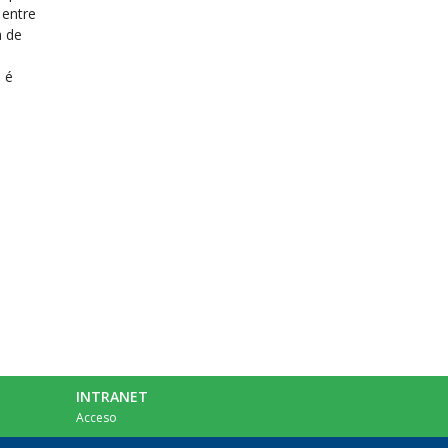
 entre
a de
 é
INTRANET
Acceso