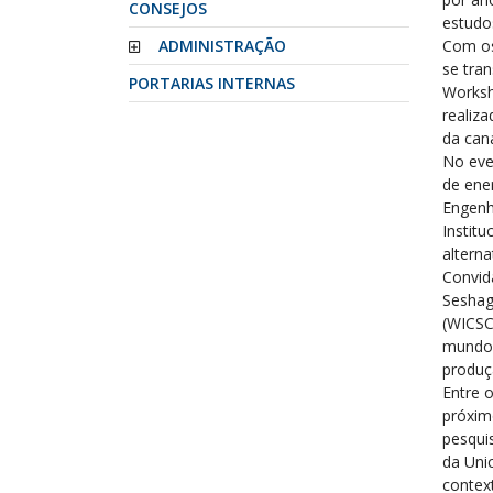
CONSEJOS
estudos
ADMINISTRAÇÃO
Com os
se tra
PORTARIAS INTERNAS
Worksh
realiz
da can
No eve
de ene
Engenh
Institu
alterna
Convid
Seshag
(WICSC
mundo,
produç
Entre o
próxim
pesqui
da Uni
contex