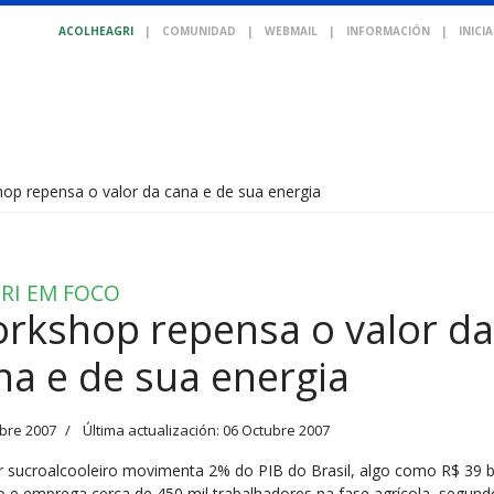
ACOLHEAGRI
|
COMUNIDAD
|
WEBMAIL
|
INFORMACIÓN
|
INICI
op repensa o valor da cana e de sua energia
RI EM FOCO
rkshop repensa o valor da
na e de sua energia
bre 2007
Última actualización: 06 Octubre 2007
r sucroalcooleiro movimenta 2% do PIB do Brasil, algo como R$ 39 b
o e emprega cerca de 450 mil trabalhadores na fase agrícola, segund