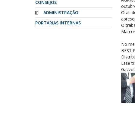
CONSEJOS
outubr
ADMINISTRAÇÃO
Oral do
apresen
PORTARIAS INTERNAS
O trab
Marcos 
No mes
BEST P
Distri
Esse t
Gazzol