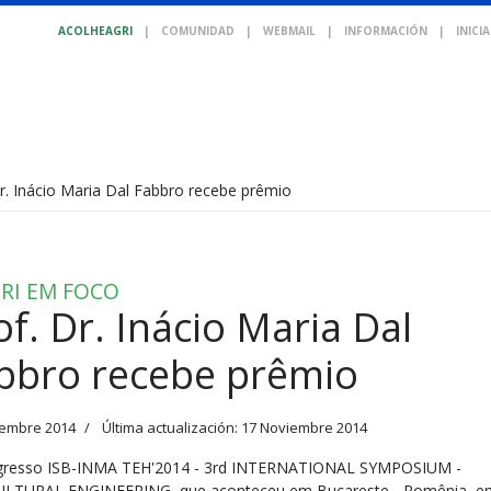
ACOLHEAGRI
|
COMUNIDAD
|
WEBMAIL
|
INFORMACIÓN
|
INICI
Dr. Inácio Maria Dal Fabbro recebe prêmio
RI EM FOCO
of. Dr. Inácio Maria Dal
bbro recebe prêmio
iembre 2014
Última actualización: 17 Noviembre 2014
resso ISB-INMA TEH'2014 - 3rd INTERNATIONAL SYMPOSIUM -
LTURAL ENGINEERING, que aconteceu em Bucareste - Romênia, e