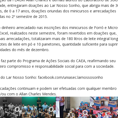
ade, entregaram doações ao Lar Nosso Sonho, que abriga mais de 3
as, de 0 a 17 anos, doações oriundas dos minicursos e arrecadações
adas no 2º semestre de 2015.
 dinheiro arrecadado nas inscrições dos minicursos de Forró e Micro
 Excel, realizados neste semestre, foram revertidos em doações que, 
is arrecadações, totalizaram mais de 180 litros de leite integral long
tes de leite em pó e 10 panetones, quantidade suficiente para suprir
idades do mês de dezembro.
 faz parte do Programa de Ações Sociais do CAEA, reafirmando seu
eiro compromisso e responsabilidade social para com a sociedade.
 do Lar Nosso Sonho: facebook.com/uniasec.larnossosonho
ecadações continuam e podem ser efetuadas com qualquer membro
/ou com o Allan Charles Mendes.