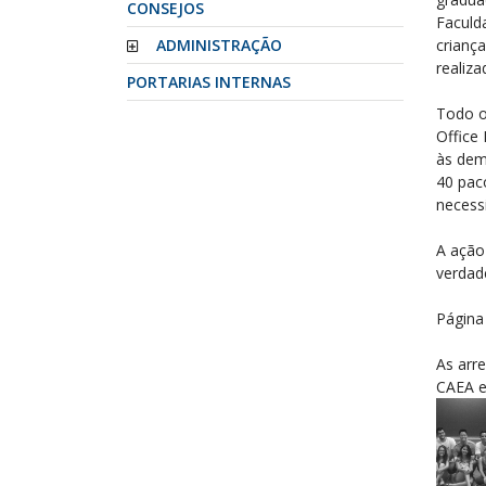
CONSEJOS
Faculd
ADMINISTRAÇÃO
crianç
realiz
PORTARIAS INTERNAS
Todo o
Office
às dema
40 paco
necess
A ação
verdad
Página
As arr
CAEA e