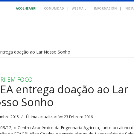
ACOLHEAGRI
|
COMUNIDAD
|
WEBMAIL
|
INFORMACIÓN
|
INICI
ntrega doação ao Lar Nosso Sonho
RI EM FOCO
EA entrega doação ao Lar
sso Sonho
embre 2015
Última actualización: 23 Febrero 2016
 03/12, o Centro Acadêmico da Engenharia Agrícola, junto ao aluno d
ção da FEAGRI Allan Charles e demais alunos do Laboratório de Solo