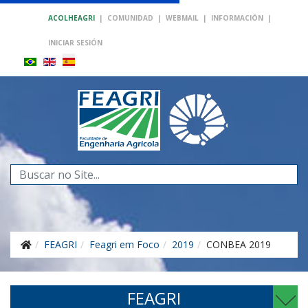
ACOLHEAGRI
|
COMUNIDAD
|
WEBMAIL
|
INFORMACIÓN
|
INICIAR SESIÓN
Buscar...
FEAGRI
Feagri em Foco
2019
CONBEA 2019
FEAGRI