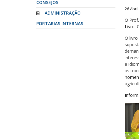
CONSEJOS
26 Abri
ADMINISTRAÇÃO
O Prof
PORTARIAS INTERNAS
Livro: 
O livro
supost
demand
intere
e idio
as tra
homem,
agricul
Inform