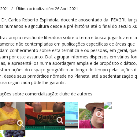
l 2021
Última actualización: 26 Abril 2021
. Dr. Carlos Roberto Espíndola, docente aposentado da FEAGRI, lanç
Os humanos e agricultura desde a pré-história até o final do século XI
 traz ampla revisão de literatura sobre o tema e busca jogar luz em l
amente não contempladas em publicações especificas de áreas que
am conhecimento sobre esta temática e ou pessoas, em geral, que
ssam por este assunto. Daí, agrupar informes dispersos em vários fo
mas, e apresentá-los numa abordagem ampla e de propósito didático,
nsformações do espaço geográfico ao longo do tempo pelas ações d
 desde seus primórdios nômade no Planeta, até a sedentarização q
tura organizada pôde lhe garantir.
ações sobre comercialização: clube de autores