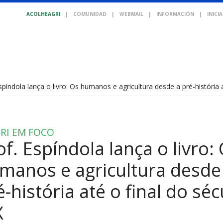
ACOLHEAGRI
|
COMUNIDAD
|
WEBMAIL
|
INFORMACIÓN
|
INICI
spíndola lança o livro: Os humanos e agricultura desde a pré-história a
RI EM FOCO
of. Espíndola lança o livro:
manos e agricultura desde
é-história até o final do séc
X