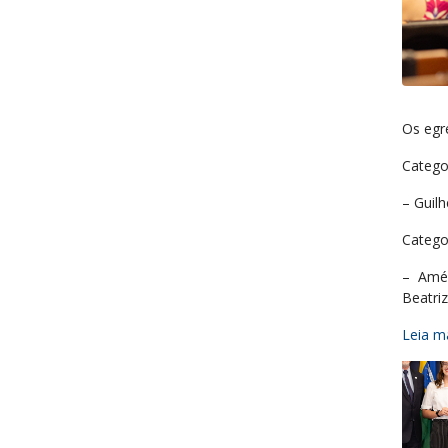
Os egr
Catego
– Guil
Catego
– Amér
Beatri
Leia ma