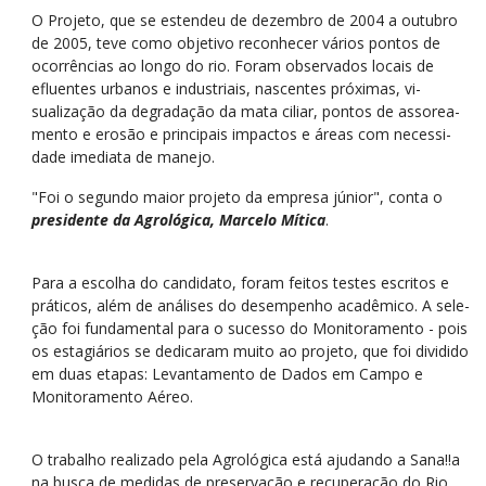
O Projeto, que se estendeu de dezembro de 2004 a outu­bro
de 2005, teve como objeti­vo reconhecer vários pontos de
ocorrências ao longo do rio. Foram observados locais de
efluentes urbanos e indus­triais, nascentes próximas, vi­
sualização da degradação da mata ciliar, pontos de assorea­
mento e erosão e principais impactos e áreas com necessi­
dade imediata de manejo.
"Foi o segundo maior projeto da empresa júnior", conta o
pre­sidente da Agrológica, Marce­lo Mítica
.
Para a escolha do candidato, foram feitos testes escritos e
práti­cos, além de análises do de­sempenho acadêmico. A sele­
ção foi fundamental para o su­cesso do Monitoramento - pois
os estagiários se dedicaram muito ao projeto, que foi divi­dido
em duas etapas: Levanta­mento de Dados em Campo e
Monitoramento Aéreo.
O trabalho realizado pela Agrológica está ajudando a Sana!!a
na busca de medidas de preservação e recuperação do Rio