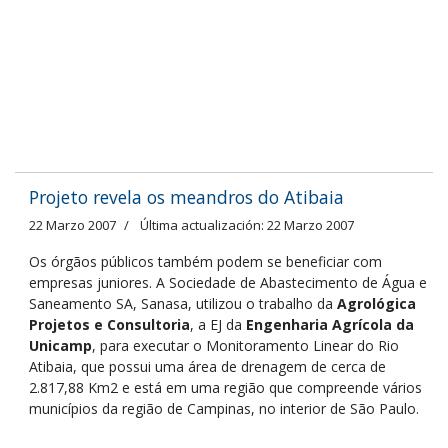
Projeto revela os meandros do Atibaia
22 Marzo 2007
Última actualización: 22 Marzo 2007
Os órgãos públicos tam­bém podem se beneficiar com
empresas juniores. A Socieda­de de Abastecimento de Água e
Saneamento SA, Sanasa, uti­lizou o trabalho da
Agrológica
Projetos e Consultoria
, a EJ da
Engenharia Agrícola da
Uni­camp
, para executar o Monito­ramento Linear do Rio
Atibaia, que possui uma área de drena­gem de cerca de
2.817,88 Km2 e está em uma região que compreende vários
municí­pios da região de Campinas, no interior de São Paulo.