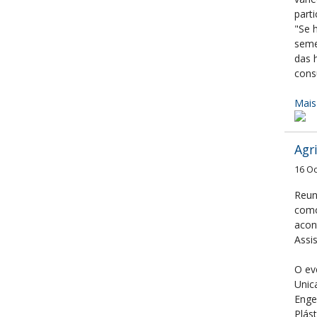
part
"Se 
seme
das 
cons
Mais
Agr
16 O
Reun
como
acon
Assis
O ev
Unic
Enge
Plás