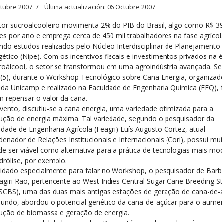
ctubre 2007
Última actualización: 06 Octubre 2007
tor sucroalcooleiro movimenta 2% do PIB do Brasil, algo como R$ 3
ões por ano e emprega cerca de 450 mil trabalhadores na fase agrícol
ndo estudos realizados pelo Núcleo Interdisciplinar de Planejamento
gético (Nipe). Com os incentivos fiscais e investimentos privados na
roálcool, o setor se transformou em uma agroindústria avançada. Se
a (5), durante o Workshop Tecnológico sobre Cana Energia, organizad
 da Unicamp e realizado na Faculdade de Engenharia Química (FEQ), 
m repensar o valor da cana.
vento, discutiu-se a cana energia, uma variedade otimizada para a
ução de energia máxima. Tal variedade, segundo o pesquisador da
ldade de Engenharia Agrícola (Feagri) Luís Augusto Cortez, atual
denador de Relações Institucionais e Internacionais (Cori), possui mui
de ser viável como alternativa para a prática de tecnologias mais mo
idrólise, por exemplo.
idado especialmente para falar no Workshop, o pesquisador de Bar
agiri Rao, pertencente ao West Indies Central Sugar Cane Breeding S
SCBS), uma das duas mais antigas estações de geração de cana-de-
undo, abordou o potencial genético da cana-de-açúcar para o aume
ução de biomassa e geração de energia.