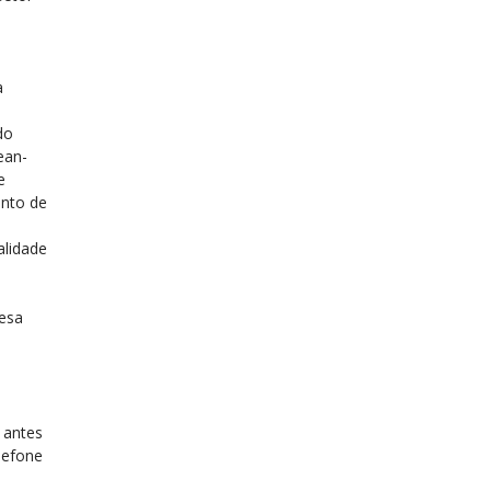
a
do
ean-
e
ento de
alidade
esa
 antes
elefone