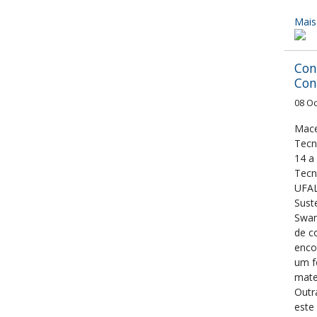
Mais
Con
Con
08 O
Mace
Tecn
14 a
Tecn
UFAL
Sust
Swam
de c
enco
um f
mate
Outr
este