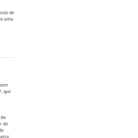
oras de
 é uma
 bem
7, que
 da
r de
de
setor