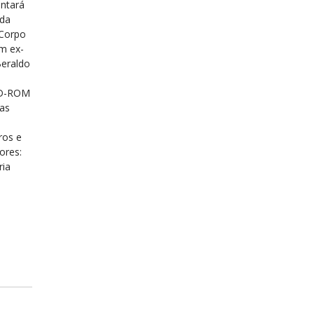
ontará
 da
 Corpo
um ex-
Beraldo
 CD-ROM
ias
ros e
ores:
ria