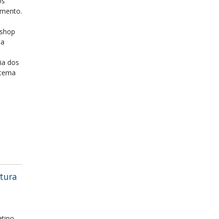
os
imento.
kshop
la
ia dos
 tema
ltura
atino-