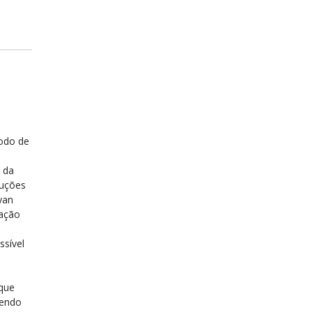
odo de
 da
ruções
yan
nação
ssível
 que
dendo