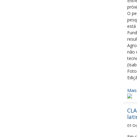
Entr
próx
O pe
pesq
está
Fund
resu
Agro
não 
tecn
(Isa
Foto
Ediç
Mais
CLA
lat
01 O
Em c