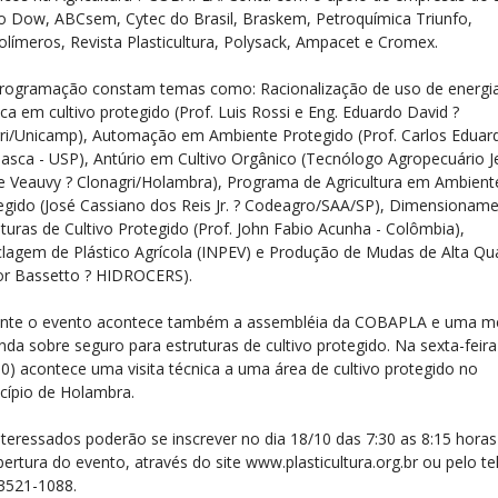
 Dow, ABCsem, Cytec do Brasil, Braskem, Petroquímica Triunfo,
olímeros, Revista Plasticultura, Polysack, Ampacet e Cromex.
rogramação constam temas como: Racionalização de uso de energi
ica em cultivo protegido (Prof. Luis Rossi e Eng. Eduardo David ?
ri/Unicamp), Automação em Ambiente Protegido (Prof. Carlos Eduar
asca - USP), Antúrio em Cultivo Orgânico (Tecnólogo Agropecuário J
e Veauvy ? Clonagri/Holambra), Programa de Agricultura em Ambient
egido (José Cassiano dos Reis Jr. ? Codeagro/SAA/SP), Dimensionam
uturas de Cultivo Protegido (Prof. John Fabio Acunha - Colômbia),
clagem de Plástico Agrícola (INPEV) e Produção de Mudas de Alta Qu
ior Bassetto ? HIDROCERS).
nte o evento acontece também a assembléia da COBAPLA e uma m
nda sobre seguro para estruturas de cultivo protegido. Na sexta-feira
10) acontece uma visita técnica a uma área de cultivo protegido no
cípio de Holambra.
nteressados poderão se inscrever no dia 18/10 das 7:30 as 8:15 horas
bertura do evento, através do site www.plasticultura.org.br ou pelo t
 3521-1088.