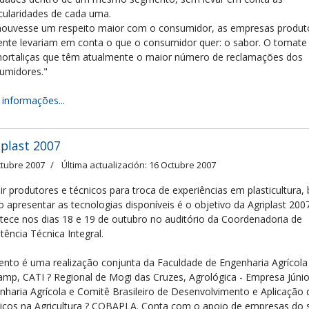
icularidades de cada uma.
houvesse um respeito maior com o consumidor, as empresas produt
nte levariam em conta o que o consumidor quer: o sabor. O tomate
hortaliças que têm atualmente o maior número de reclamações dos
umidores."
 informações...
iplast 2007
ctubre 2007
Última actualización: 16 Octubre 2007
ir produtores e técnicos para troca de experiências em plasticultura,
 apresentar as tecnologias disponíveis é o objetivo da Agriplast 200
tece nos dias 18 e 19 de outubro no auditório da Coordenadoria de
tência Técnica Integral.
ento é uma realização conjunta da Faculdade de Engenharia Agrícola
amp, CATI ? Regional de Mogi das Cruzes, Agrológica - Empresa Júnio
nharia Agrícola e Comitê Brasileiro de Desenvolvimento e Aplicação 
ticos na Agricultura ? COBAPLA. Conta com o apoio de empresas do 