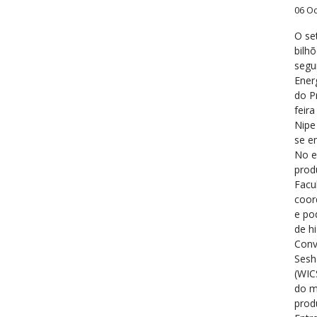
06 O
O se
bilh
segu
Ener
do P
feir
Nipe
se e
No e
prod
Facu
coor
e po
de h
Conv
Sesh
(WIC
do m
prod