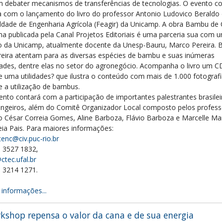
m debater mecanismos de transferências de tecnologias. O evento c
a com o lançamento do livro do professor Antonio Ludovico Beraldo
ldade de Engenharia Agrícola (Feagir) da Unicamp. A obra Bambu de
ma publicada pela Canal Projetos Editoriais é uma parceria sua com 
o da Unicamp, atualmente docente da Unesp-Bauru, Marco Pereira. 
reira atentam para as diversas espécies de bambu e suas inúmeras
idades, dentre elas no setor do agronegócio. Acompanha o livro um
 e uma utilidades? que ilustra o conteúdo com mais de 1.000 fotograf
e a utilização de bambus.
ento contará com a participação de importantes palestrantes brasilei
angeiros, além do Comitê Organizador Local composto pelos profess
o César Correia Gomes, Aline Barboza, Flávio Barboza e Marcelle Ma
eia Pais. Para maiores informações:
enc@civ.puc-rio.br
1) 3527 1832,
ctec.ufal.br
) 3214 1271.
 informações...
kshop repensa o valor da cana e de sua energia