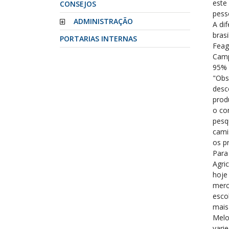
este
CONSEJOS
pess
ADMINISTRAÇÃO
A di
bras
PORTARIAS INTERNAS
Feag
Camp
95% 
"Obs
desc
prod
o co
pesq
cami
os p
Para
Agri
hoje
merc
esco
mais
Melo
vari