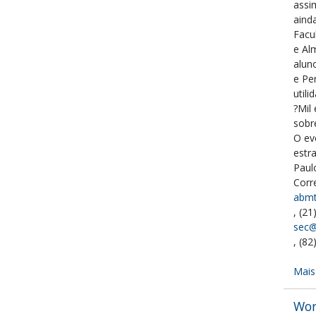
assi
aind
Facu
e Al
alun
e Pe
util
?Mil
sobr
O ev
estr
Paul
Corr
abmt
, (2
sec@
, (82
Mais
Wor