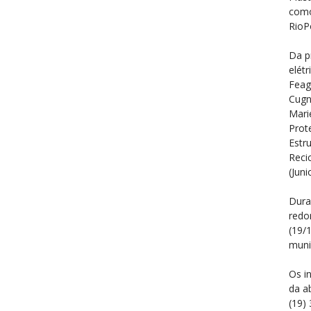
como
RioP
Da p
elétr
Feag
Cugn
Mari
Prot
Estr
Reci
(Jun
Dura
redo
(19/
muni
Os i
da a
(19)