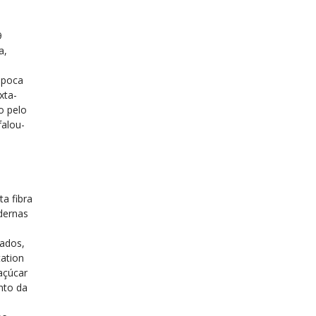
9
a,
 época
xta-
o pelo
falou-
ta fibra
dernas
bados,
tation
açúcar
nto da