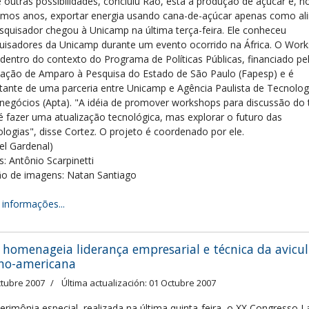
e outras possibilidades, concluiu Rao, está a produção de açúcar e, n
imos anos, exportar energia usando cana-de-açúcar apenas como al
squisador chegou à Unicamp na última terça-feira. Ele conheceu
uisadores da Unicamp durante um evento ocorrido na África. O Wor
 dentro do contexto do Programa de Políticas Públicas, financiado pe
ação de Amparo à Pesquisa do Estado de São Paulo (Fapesp) e é
ltante de uma parceria entre Unicamp e Agência Paulista de Tecnolog
negócios (Apta). "A idéia de promover workshops para discussão do
é fazer uma atualização tecnológica, mas explorar o futuro das
ologias", disse Cortez. O projeto é coordenado por ele.
bel Gardenal)
s: Antônio Scarpinetti
ão de imagens: Natan Santiago
 informações...
 homenageia liderança empresarial e técnica da avicu
ino-americana
ctubre 2007
Última actualización: 01 Octubre 2007
erimônia especial, realizada na última quinta-feira, o XX Congresso L