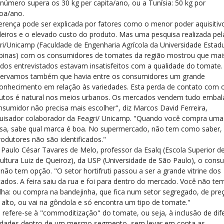
 número supera os 30 kg per capita/ano, ou a Tunísia: 50 kg por
oa/ano.
ferença pode ser explicada por fatores como o menor poder aquisitiv
ileiros e o elevado custo do produto. Mas uma pesquisa realizada pel
ri/Unicamp (Faculdade de Engenharia Agrícola da Universidade Estad
inas) com os consumidores de tomates da região mostrou que mai
dos entrevistados estavam insatisfeitos com a qualidade do tomate.
ervamos também que havia entre os consumidores um grande
onhecimento em relação às variedades. Esta perda de contato com 
utos é natural nos meios urbanos. Os mercados vendem tudo embal
nsumidor não precisa mais escolher", diz Marcos David Ferreira,
uisador colaborador da Feagri/ Unicamp. "Quando você compra uma
sa, sabe qual marca é boa. No supermercado, não tem como saber,
rodutores não são identificados."
 Paulo César Tavares de Melo, professor da Esalq (Escola Superior d
cultura Luiz de Queiroz), da USP (Universidade de São Paulo), o cons
 não tem opção. "O setor hortifruti passou a ser a grande vitrine dos
ados. A feira saiu da rua e foi para dentro do mercado. Você não te
lha: ou compra na bandejinha, que fica num setor segregado, de pr
 alto, ou vai na gôndola e só encontra um tipo de tomate."
 refere-se à "commoditização" do tomate, ou seja, à inclusão de dif
edades dentro de um mesmo segmento, sem levar em conta as