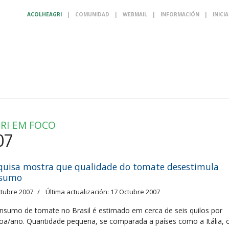
ACOLHEAGRI
|
COMUNIDAD
|
WEBMAIL
|
INFORMACIÓN
|
INICI
RI EM FOCO
07
quisa mostra que qualidade do tomate desestimula
nsumo
ctubre 2007
Última actualización: 17 Octubre 2007
nsumo de tomate no Brasil é estimado em cerca de seis quilos por
oa/ano. Quantidade pequena, se comparada a países como a Itália, 