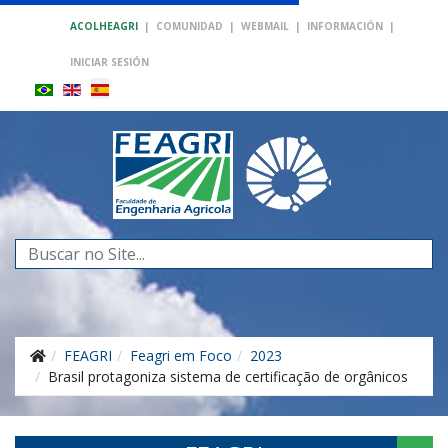
ACOLHEAGRI
|
COMUNIDAD
|
WEBMAIL
|
INFORMACIÓN
|
INICIAR SESIÓN
Buscar...
FEAGRI
Feagri em Foco
2023
Brasil protagoniza sistema de certificação de orgânicos