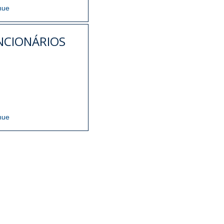
nue
NCIONÁRIOS
nue