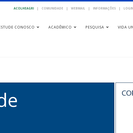
ACOLHEAGRI
|
COMUNIDADE
|
WEBMAIL
|
INFORMAÇÕES
|
LOGIN
ESTUDE CONOSCO
ACADÊMICO
PESQUISA
VIDA UN
de
CO