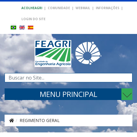
ACOLHEAGRI
|
COMUNIDADE
|
WEBMAIL
|
INFORMAÇÕES
|
LOGIN DO SITE
Pesquisar...
MENU PRINCIPAL
REGIMENTO GERAL