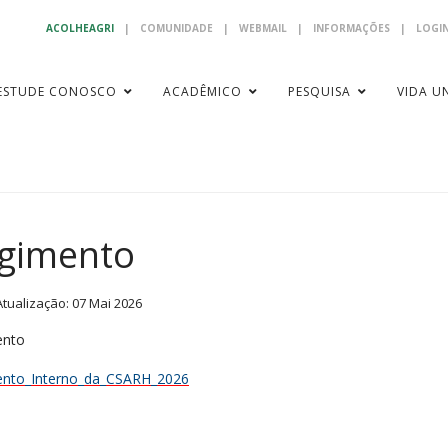
ACOLHEAGRI
|
COMUNIDADE
|
WEBMAIL
|
INFORMAÇÕES
|
LOGIN
ESTUDE CONOSCO
ACADÊMICO
PESQUISA
VIDA UN
gimento
Atualização: 07 Mai 2026
ento
nto_Interno_da_CSARH_2026