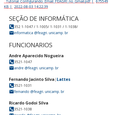
Tutorial_Configurando_Email_FEAGRI_no_Gmail.pdf
|
675549
KB
|
2022-08-03 14:22:39