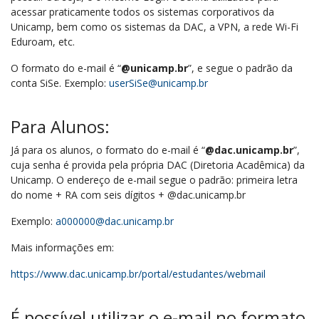
acessar praticamente todos os sistemas corporativos da
Unicamp, bem como os sistemas da DAC, a VPN, a rede Wi-Fi
Eduroam, etc.
O formato do e-mail é “
@unicamp.br
”, e segue o padrão da
conta SiSe. Exemplo:
userSiSe@unicamp.br
Para Alunos:
Já para os alunos, o formato do e-mail é “
@dac.unicamp.br
”,
cuja senha é provida pela própria DAC (Diretoria Acadêmica) da
Unicamp. O endereço de e-mail segue o padrão: primeira letra
do nome + RA com seis dígitos + @dac.unicamp.br
Exemplo:
a000000@dac.unicamp.br
Mais informações em:
https://www.dac.unicamp.br/portal/estudantes/webmail
É possível utilizar o e-mail no formato