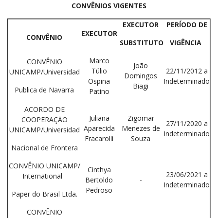
CONVÊNIOS VIGENTES
EXECUTOR
PERÍODO DE
EXECUTOR
CONVÊNIO
SUBSTITUTO
VIGÊNCIA
Marco
CONVÊNIO
João
Túlio
22/11/2012 a
UNICAMP/Universidad
Domingos
Ospina
Indeterminado
Biagi
Publica de Navarra
Patino
ACORDO DE
Juliana
Zigomar
COOPERAÇÃO
27/11/2020 a
Aparecida
Menezes de
UNICAMP/Universidad
Indeterminado
Fracarolli
Souza
Nacional de Frontera
CONVÊNIO UNICAMP/
Cinthya
23/06/2021 a
International
Bertoldo
-
Indeterminado
Pedroso
Paper do Brasil Ltda.
CONVÊNIO