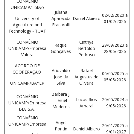
CONVÊNIO
UNICAMP/Tokyo
Juliana
02/02/2020 a
University of
Aparecida
Daniel Albieiro
01/02/2026
Agriculture and
Fracarolli
Technology - TUAT
CONVÊNIO
Cinthya
Raquel
29/09/2023 a
UNICAMP/Empresa
Bertoldo
Gonçalves
28/06/2026
Valora
Pedroso
ACORDO DE
Ariovaldo
Rafael
COOPERAÇÃO
06/05/2025 a
José da
Augustus de
05/05/2026
UNICAMP/BAYER
Silva
Oliveira
Barbara J.
CONVÊNIO
Lucas Rios
20/05/2024 a
Teruel
UNICAMP/Empresa
Amaral
19/05/2026
Mederos
BE8 S.A.
CONVÊNIO
Angel
UNICAMP/Empresa
20/01/2025 a
Pontin
Daniel Albiero
19/01/2027