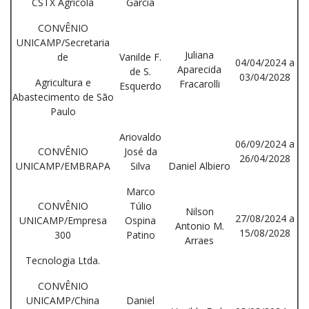
CSTX Agrícola
Garcia
CONVÊNIO
UNICAMP/Secretaria
Juliana
de
Vanilde F.
04/04/2024 a
Aparecida
de S.
03/04/2028
Agricultura e
Fracarolli
Esquerdo
Abastecimento de São
Paulo
Ariovaldo
06/09/2024 a
CONVÊNIO
José da
26/04/2028
UNICAMP/EMBRAPA
Silva
Daniel Albiero
Marco
CONVÊNIO
Túlio
Nilson
27/08/2024 a
UNICAMP/Empresa
Ospina
Antonio M.
15/08/2028
300
Patino
Arraes
Tecnologia Ltda.
CONVÊNIO
UNICAMP/China
Daniel