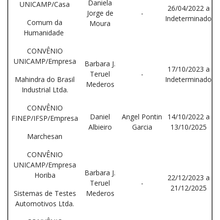
Daniela
UNICAMP/Casa
26/04/2022 a
Jorge de
-
Indeterminado
Comum da
Moura
Humanidade
CONVÊNIO
UNICAMP/Empresa
Barbara J.
17/10/2023 a
Teruel
-
Mahindra do Brasil
Indeterminado
Mederos
Industrial Ltda.
CONVÊNIO
Daniel
Angel Pontin
14/10/2022 a
FINEP/IFSP/Empresa
Albieiro
Garcia
13/10/2025
Marchesan
CONVÊNIO
UNICAMP/Empresa
Barbara J.
Horiba
22/12/2023 a
Teruel
-
21/12/2025
Sistemas de Testes
Mederos
Automotivos Ltda.