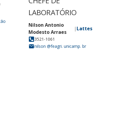
e
ção