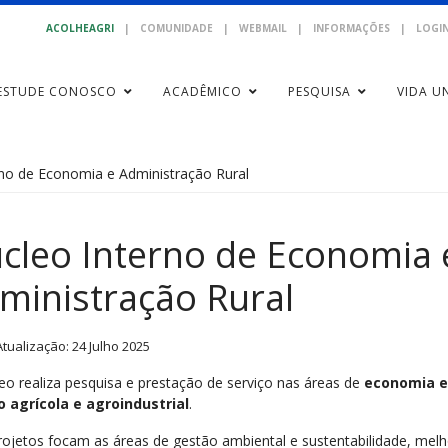
ACOLHEAGRI
|
COMUNIDADE
|
WEBMAIL
|
INFORMAÇÕES
|
LOGIN
ESTUDE CONOSCO
ACADÊMICO
PESQUISA
VIDA UN
no de Economia e Administração Rural
cleo Interno de Economia 
ministração Rural
Atualização: 24 Julho 2025
eo realiza pesquisa e prestação de serviço nas áreas de
economia e
 agrícola e agroindustrial
.
rojetos focam as áreas de gestão ambiental e sustentabilidade, melh