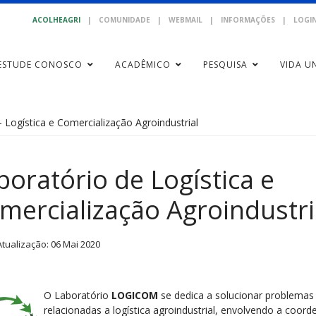
ACOLHEAGRI
|
COMUNIDADE
|
WEBMAIL
|
INFORMAÇÕES
|
LOGIN
ESTUDE CONOSCO
ACADÊMICO
PESQUISA
VIDA UN
- Logística e Comercialização Agroindustrial
boratório de Logística e
mercialização Agroindustri
Atualização: 06 Mai 2020
O Laboratório
LOGICOM
se dedica a solucionar problemas
relacionadas a logística agroindustrial, envolvendo a coor