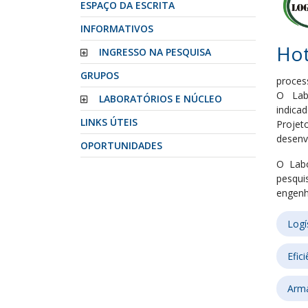
ESPAÇO DA ESCRITA
INFORMATIVOS
Hot
INGRESSO NA PESQUISA
GRUPOS
proces
O Lab
LABORATÓRIOS E NÚCLEO
indica
LINKS ÚTEIS
Projet
desenv
OPORTUNIDADES
O Lab
pesqui
engenh
Logí
Efic
Arma