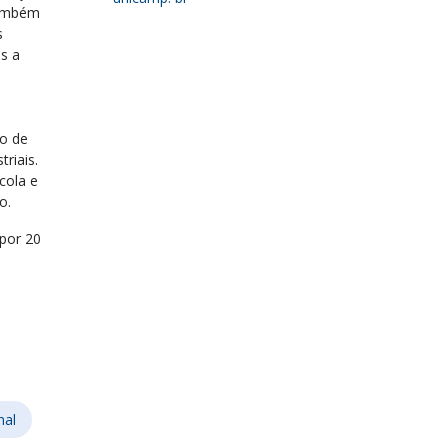
também
s
s a
o de
riais.
cola e
o.
por 20
nal