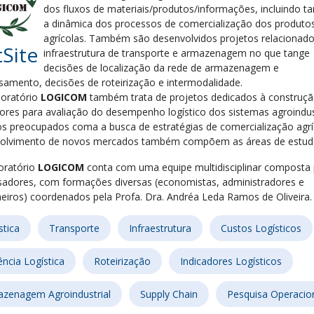
dos fluxos de materiais/produtos/
informações, incluindo 
a dinâmica dos processos de comercialização dos produto
agrícolas. Também são desenvolvidos projetos relacionado
Site
infraestrutura de transporte e armazenagem no que tange
decisões de localização da rede de armazenagem e
samento, decisões de roteirização e intermodalidade.
oratório
LOGICOM
também trata de projetos dedicados à construçã
dores para avaliação do desempenho logístico dos sistemas agroindust
os preocupados coma a busca de estratégias de comercialização agrí
olvimento de novos mercados também compõem as áreas de estud
oratório
LOGICOM
conta com uma equipe multidisciplinar composta 
sadores, com formações diversas (economistas, administradores e
eiros) coordenados pela Profa. Dra. Andréa Leda Ramos de Oliveira.
stica
Transporte
Infraestrutura
Custos Logísticos
iência Logística
Roteirização
Indicadores Logísticos
zenagem Agroindustrial
Supply Chain
Pesquisa Operacio