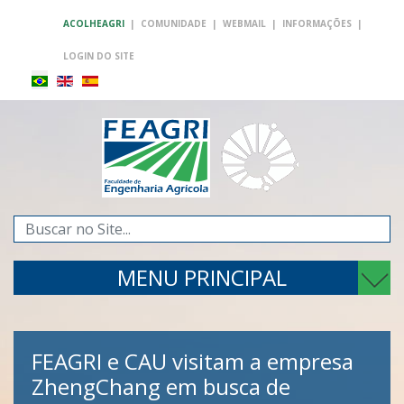
ACOLHEAGRI
|
COMUNIDADE
|
WEBMAIL
|
INFORMAÇÕES
|
LOGIN DO SITE
Pesquisar...
MENU PRINCIPAL
FEAGRI e CAU visitam a empresa
ZhengChang em busca de