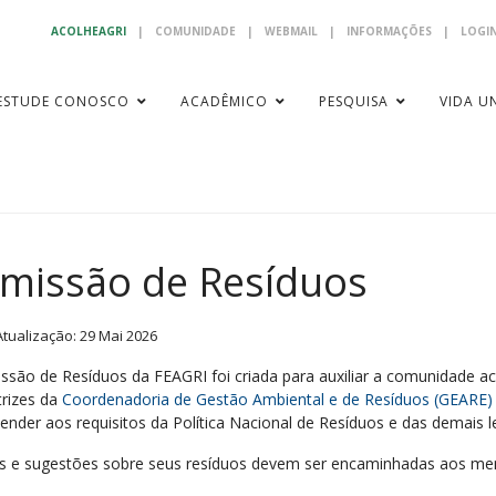
ACOLHEAGRI
|
COMUNIDADE
|
WEBMAIL
|
INFORMAÇÕES
|
LOGIN
ESTUDE CONOSCO
ACADÊMICO
PESQUISA
VIDA UN
missão de Resíduos
Atualização: 29 Mai 2026
ssão de Resíduos da FEAGRI foi criada para auxiliar a comunidade a
trizes da
Coordenadoria de Gestão Ambiental e de Resíduos (GEARE)
ender aos requisitos da Política Nacional de Resíduos e das demais l
s e sugestões sobre seus resíduos devem ser encaminhadas aos m