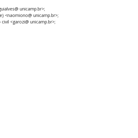
<guialves@ unicamp.br>;
te)
<naomiono@ unicamp.br>;
o civil <garozi@ unicamp.br>;
;