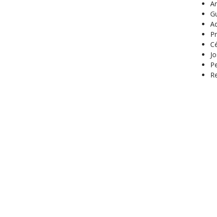
An
Gu
Ad
Pr
Cé
Jo
P
Re