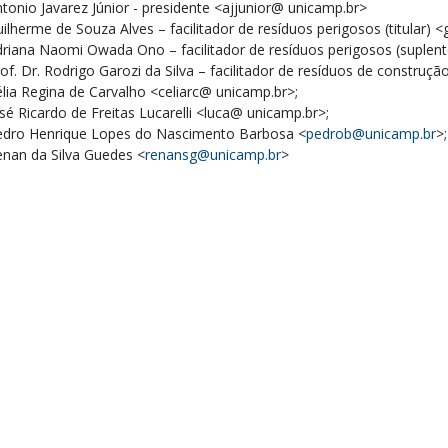
tonio Javarez Júnior - presidente <ajjunior@ unicamp.br>
ilherme de Souza Alves – facilitador de resíduos perigosos (titular) 
riana Naomi Owada Ono – facilitador de resíduos perigosos (suplen
of. Dr. Rodrigo Garozi da Silva – facilitador de resíduos de construçã
lia Regina de Carvalho <celiarc@ unicamp.br>;
sé Ricardo de Freitas Lucarelli <luca@ unicamp.br>;
edro Henrique Lopes do Nascimento Barbosa <
pedrob@unicamp.br
>
nan da Silva Guedes <
renansg@unicamp.br
>