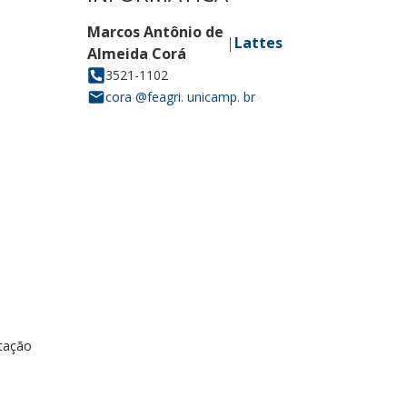
ntação
o