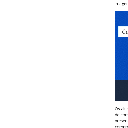
imagem
Os alu
de com
presen
compro