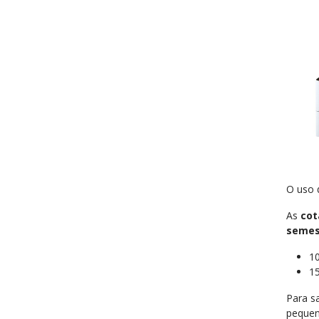
O uso 
As
cot
semes
1
15
Para s
pequen