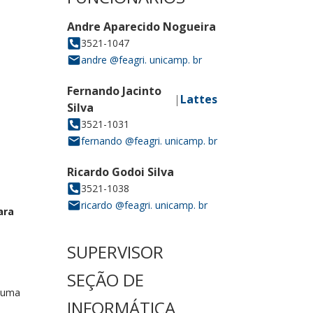
ara
e uma