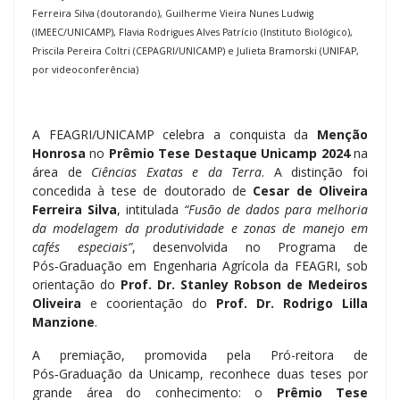
Ferreira Silva (doutorando), Guilherme Vieira Nunes Ludwig
(IMEEC/UNICAMP), Flavia Rodrigues Alves Patrício (Instituto Biológico),
Priscila Pereira Coltri (CEPAGRI/UNICAMP) e Julieta Bramorski (UNIFAP,
por videoconferência)
A FEAGRI/UNICAMP celebra a conquista da
Menção
Honrosa
no
Prêmio Tese Destaque Unicamp 2024
na
área de
Ciências Exatas e da Terra
. A distinção foi
concedida à tese de doutorado de
Cesar de Oliveira
Ferreira Silva
, intitulada
“Fusão de dados para melhoria
da modelagem da produtividade e zonas de manejo em
cafés especiais”
, desenvolvida no Programa de
Pós‑Graduação em Engenharia Agrícola da FEAGRI, sob
orientação do
Prof. Dr. Stanley Robson de Medeiros
Oliveira
e coorientação do
Prof. Dr. Rodrigo Lilla
Manzione
.
A premiação, promovida pela Pró-reitora de
Pós‑Graduação da Unicamp, reconhece duas teses por
grande área do conhecimento: o
Prêmio Tese