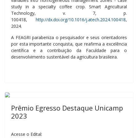
variables into homogeneous management zones - case
study in a specialty coffee crop. Smart Agricultural
Technology, v. 7, p.
100418,
http://dx.doi.org/10.1016/j.atech.2024.100418
,
2024.
A FEAGRI parabeniza o pesquisador e seus orientadores
por esta importante conquista, que reafirma a excelência
científica e a contribuição da Faculdade para o
desenvolvimento sustentável da agricultura brasileira.
Prêmio Egresso Destaque Unicamp
2023
Acesse o Edital: