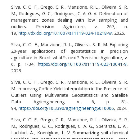
Silva, C. O. F., Grego, C. R., Manzione, R. L., Oliveira, S. R.
M., Rodrigues, G. C., Rodrigues, C. A. G. V. Delineation of
management zones dealing with low sampling and
outliers. Precision Agriculture, v. 267, n.
19,
http://dx.doi.org/10.1007/s11119-024-10218-w
, 2025.
Silva, C. O. F., Manzione, R. L., Oliveira, S. R. M. Exploring
20-year applications of geostatistics in precision
agriculture in Brazil: what?s next? Precision Agriculture, v.
6, p. 1-34,
https://doi.org/10.1007/s11119-023-10041-9
,
2023.
Silva, C. O. F., Grego, C. R., Manzione, R. L., Oliveira, S. R.
M. Improving Coffee Yield Interpolation in the Presence of
Outliers Using Multivariate Geostatistics and Satellite
Data. Agriengineering, v. 6, p. 81-
94,
https://doi.org/10.3390/agriengineering6010006
, 2024.
Silva, C. O. F., Grego, C. R., Manzione, R. L., Oliveira, S. R.
M., Rodrigues, G. C., Rodrigues, C. A. G., Speranza, E. A.,
Luchiari, A., Koenigkan, L. V. Summarizing soil chemical