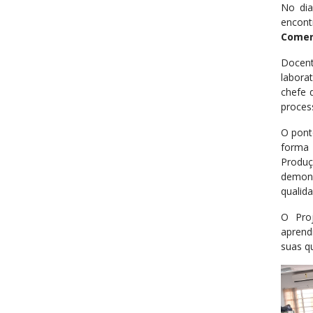
No di
enco
Comerc
Docen
labora
chefe 
proces
O pont
forma 
Produç
demons
qualid
O Pro
aprend
suas q