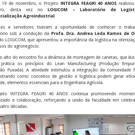
a 19 de novembro, o Projeto
INTEGRA FEAGRI 40 ANOS
realizou
ntro, desta vez no
LOGICOM – Laboratório de Logíst
ialização Agroindustrial
.
tes e servidores tiveram a oportunidade de conhecer o traba
tório sob a condução da
Profa. Dra. Andrea Leda Ramos de Ol
do LOGICOM, que apresentou a importância da logística na otimiza
sos do agronegócio.
o alto do encontro foi a dinâmica de montagem de canetas, que ilus
prática os princípios do Lean Manufacturing (Produção Empu
ão Puxada). A atividade estimulou a integração da comunidade 
trando como conceitos de gestão e logística podem gerar efici
ade, elementos essenciais para a Engenharia Agrícola.
jeto INTEGRA FEAGRI 40 ANOS continua promovendo momen
izado e colaboração, reforçando a união da faculdade em celebr
uatro décadas.