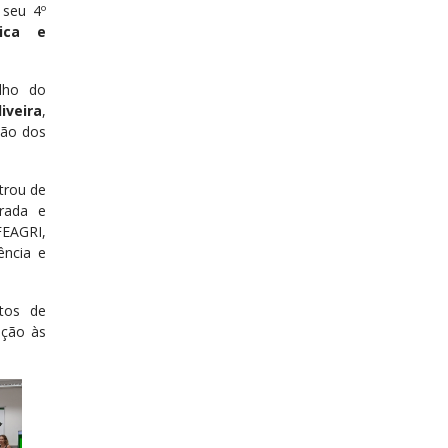
 seu 4º
ica e
lho do
iveira
,
ção dos
trou de
rrada e
FEAGRI,
ência e
tos de
ação às