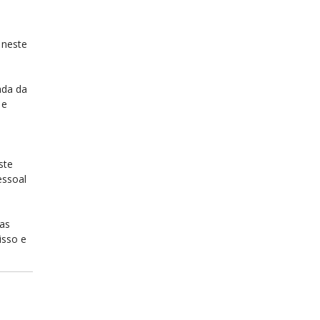
 neste
ada da
 e
ste
essoal
las
isso e