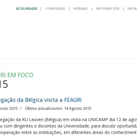
ACOLHEAGRI
|
COMUNIDAD
|
WEBMAIL
|
INFORMACIÓN
|
INICI
RI EM FOCO
15
egação da Bélgica visita a FEAGRI
gosto 2015
Última actualización: 14 Agosto 2015
legação da KU Leuven (Bélgica) em visita na UNICAMP dia 12 de ago
iu com dirigentes e docentes da Universidade, para discutir oportuni
ooperação entre as instituições, em diferentes áreas do conheciment