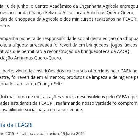
ia 10 de junho, o Centro Acadêmico da Engenharia Agrícola entregou
ões ao Lar da Criança Feliz e à Associação Anhumas Quero-Quero,
ndas da Choppada da Agrícola e dos minicursos realizados na FEAGRI
stre.
ampanha pioneira de responsabilidade social desta edição da Chopp
cola, a alíquota arrecadada foi revertida em brinquedos, jogos lúdicos
ativos que permitirão a reconstrução da brinquedoteca da AAQQ -
ciação Anhumas Quero-Quero.
a parte, vinda das inscrições dos minicursos oferecidos pelo CAEA ne
stre, foi revertida em alimentos, produtos de limpeza e de higiene p
cionados ao Lar da Criança Feliz.
 foi mais uma de muitas ações sociais desenvolvidas pelo CAEA e pe
dades estudantis da FEAGRI, reafirmando nosso verdadeiro comprom
onsabilidade social para com a sociedade.
aiá da FEAGRI
nio 2015
Última actualización: 19 Junio 2015