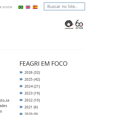
Buscar...
AR SESIÓN
FEAGRI EM FOCO
2026 (32)
2025 (42)
2024 (21)
2023 (19)
2022 (10)
sto,se
dades
2021 (6)
o.
2020 (9)