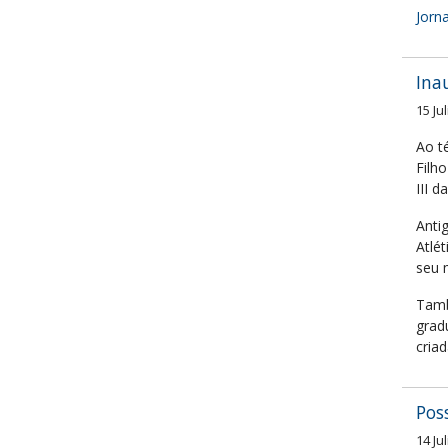
Jorn
Ina
15 Ju
Ao t
Filh
III d
Anti
Atlé
seu 
Tamb
grad
cria
Pos
14 Ju