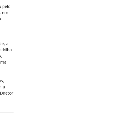
o pelo
, em
a
de, a
drilha
A,
lema
os,
m a
Diretor