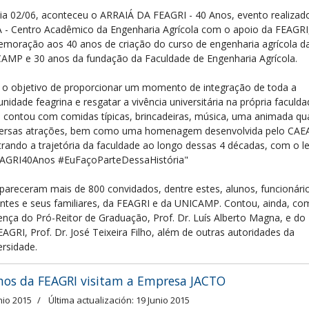
ia 02/06, aconteceu o ARRAIÁ DA FEAGRI - 40 Anos, evento realizad
 - Centro Acadêmico da Engenharia Agrícola com o apoio da FEAGRI
moração aos 40 anos de criação do curso de engenharia agrícola d
AMP e 30 anos da fundação da Faculdade de Engenharia Agrícola.
o objetivo de proporcionar um momento de integração de toda a
nidade feagrina e resgatar a vivência universitária na própria faculda
a contou com comidas típicas, brincadeiras, música, uma animada qua
versas atrações, bem como uma homenagem desenvolvida pelo CAE
rando a trajetória da faculdade ao longo dessas 4 décadas, com o 
AGRI40Anos #EuFaçoParteDessaHistória"
areceram mais de 800 convidados, dentre estes, alunos, funcionári
ntes e seus familiares, da FEAGRI e da UNICAMP. Contou, ainda, co
ença do Pró-Reitor de Graduação, Prof. Dr. Luís Alberto Magna, e do 
EAGRI, Prof. Dr. José Teixeira Filho, além de outras autoridades da
ersidade.
nos da FEAGRI visitam a Empresa JACTO
nio 2015
Última actualización: 19 Junio 2015