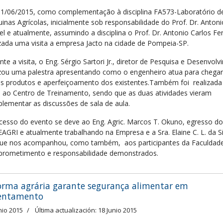
1/06/2015, como complementação à disciplina FA573-Laboratório d
inas Agrícolas, inicialmente sob responsabilidade do Prof. Dr. Antoni
el e atualmente, assumindo a disciplina o Prof. Dr. Antonio Carlos Fer
izada uma visita a empresa Jacto na cidade de Pompeia-SP.
te a visita, o Eng. Sérgio Sartori Jr., diretor de Pesquisa e Desenvol
izou uma palestra apresentando como o engenheiro atua para chegar
s produtos e aperfeiçoamento dos existentes.Também foi realizad
ta ao Centro de Treinamento, sendo que as duas atividades vieram
lementar as discussões de sala de aula.
cesso do evento se deve ao Eng. Agric. Marcos T. Okuno, egresso do
EAGRI e atualmente trabalhando na Empresa e a Sra. Elaine C. L. da S
ue nos acompanhou, como também, aos participantes da Faculdade
rometimento e responsabilidade demonstrados.
orma agrária garante segurança alimentar em
entamento
nio 2015
Última actualización: 18 Junio 2015