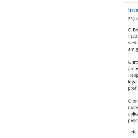
Int
29 Ju
O Bl
FEAG
sent
amig
O In
área
Happ
luga
prof
O pr
maté
apli
pesq
Leia 