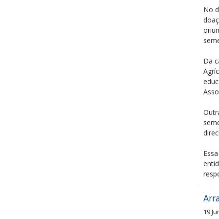
No d
doaç
oriu
seme
Da c
Agrí
educ
Asso
Outr
seme
dire
Essa
enti
resp
Arr
19 Ju