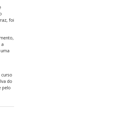
e
o
raz, foi
vimento,
 a
a uma
 curso
ilva do
 pelo