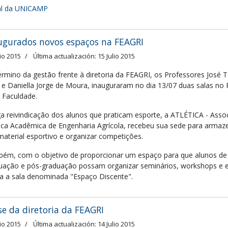
al da UNICAMP
ugurados novos espaços na FEAGRI
lio 2015
Última actualización: 15 Julio 2015
érmino da gestão frente à diretoria da FEAGRI, os Professores José T
o e Daniella Jorge de Moura, inauguraram no dia 13/07 duas salas no 
a Faculdade.
ga reivindicação dos alunos que praticam esporte, a ATLÉTICA - Asso
tica Acadêmica de Engenharia Agrícola, recebeu sua sede para armaz
material esportivo e organizar competições.
ém, com o objetivo de proporcionar um espaço para que alunos de
uação e pós-graduação possam organizar seminários, workshops e et
da a sala denominada "Espaço Discente".
se da diretoria da FEAGRI
lio 2015
Última actualización: 14 Julio 2015