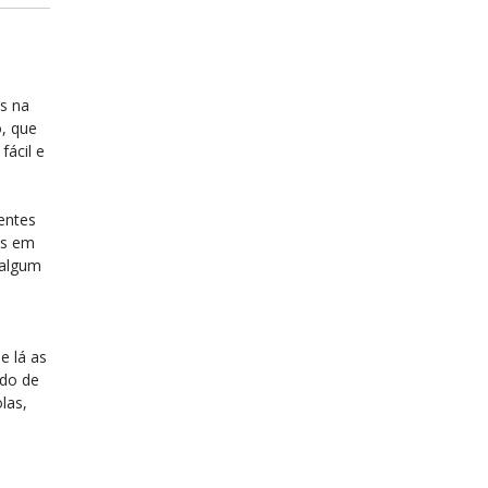
s na
o, que
fácil e
entes
os em
 algum
e lá as
ndo de
las,