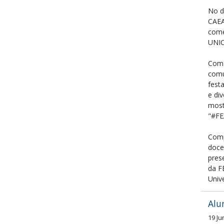
No d
CAEA
come
UNIC
Com 
comu
fest
e di
most
"#FE
Comp
doce
pres
da F
Univ
Alu
19 Ju