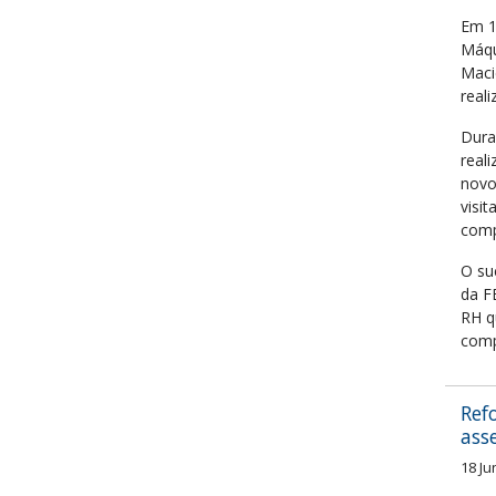
Em 1
Máqu
Maci
real
Duran
real
novo
visi
comp
O su
da F
RH q
comp
Ref
ass
18 Ju