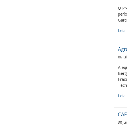
O Pr
perí
Garci
Leia 
Agr
06 Ju
A eq
Berg
Frac
Tecn
Leia 
CAE
30 Ju