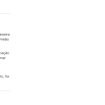
eixeira
Prédio
ciação
enar
c, foi