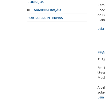
CONSEJOS
Part
ADMINISTRAÇÃO
Coor
de P
PORTARIAS INTERNAS
Plan
Leia 
FEA
11 A
Em 1
Univ
Mock
A de
sobr
Leia 