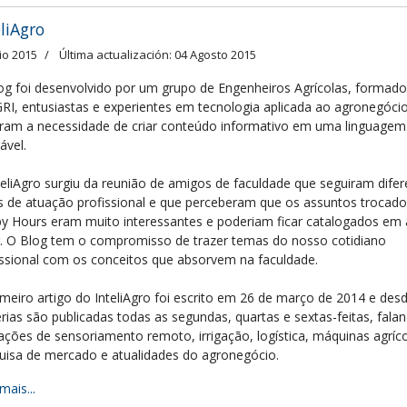
eliAgro
lio 2015
Última actualización: 04 Agosto 2015
og foi desenvolvido por um grupo de Engenheiros Agrícolas, formado
RI, entusiastas e experientes em tecnologia aplicada ao agronegóci
iram a necessidade de criar conteúdo informativo em uma linguagem 
ável.
teliAgro surgiu da reunião de amigos de faculdade que seguiram difer
s de atuação profissional e que perceberam que os assuntos trocad
y Hours eram muito interessantes e poderiam ficar catalogados em
r. O Blog tem o compromisso de trazer temas do nosso cotidiano
issional com os conceitos que absorvem na faculdade.
imeiro artigo do InteliAgro foi escrito em 26 de março de 2014 e desd
rias são publicadas todas as segundas, quartas e sextas-feitas, fala
cações de sensoriamento remoto, irrigação, logística, máquinas agríco
uisa de mercado e atualidades do agronegócio.
mais...