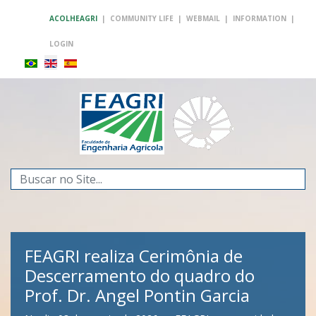
ACOLHEAGRI
|
COMMUNITY LIFE
|
WEBMAIL
|
INFORMATION
|
LOGIN
Search
...
FEAGRI realiza Cerimônia de
Descerramento do quadro do
Prof. Dr. Angel Pontin Garcia
FEAGRI