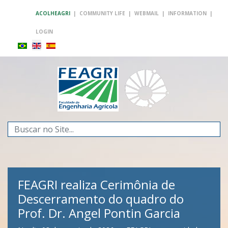
ACOLHEAGRI
|
COMMUNITY LIFE
|
WEBMAIL
|
INFORMATION
|
LOGIN
Search
...
FEAGRI realiza Cerimônia de
FEAGRI e CAU visitam a empresa
Descerramento do quadro do
ZhengChang em busca de
Prof. Dr. Angel Pontin Garcia
parcerias em Robótica Agrícola e
FEAGRI
Agricultura Digital