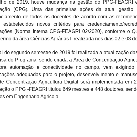
lho de 2019, houve mudança na gestão do PPG-FEAGRI 
ação (CPG). Uma das primeiras ações da atual gestão 
nciamento de todos os docentes de acordo com as recome
 estabelecidos novos critérios para credenciamento/rec
cações (Norma Interna CPG-FEAGRI 02/2020), conforme o Qu
ermo da área Ciências Agrárias I, realizada nos dias 02 e 03 d
al do segundo semestre de 2019 foi realizada a atualização da
sa do Programa, sendo criada a Área de Concentração Agricult
pora automação e conectividade no campo, vem exigindo 
ficações adequadas para o projeto, desenvolvimento e manus
de Concentração Agricultura Digital será implementada em 2
ção o PPG -FEAGRI titulou 649 mestres e 448 doutores, sendo
es em Engenharia Agrícola.