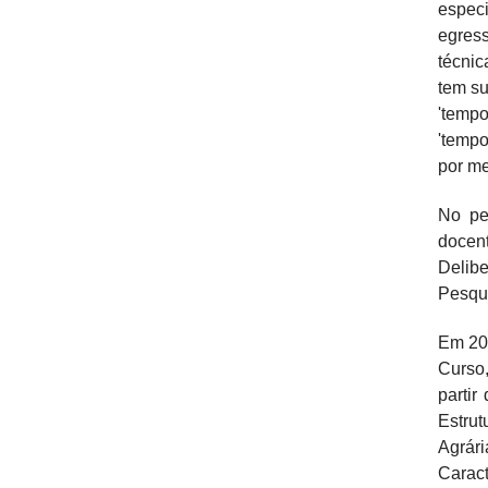
espec
egress
técnic
tem su
'tempo
'tempo
por m
No pe
docent
Delib
Pesqui
Em 201
Curso,
partir
Estrut
Agrári
Caract