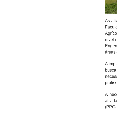
As at
Facul
Agríco
nível 
Engen
áreas 
A imp
busca 
neces
profis
A nec
ativi
(PPG-