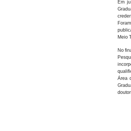
Em ju
Gradu
crede
Foram
publi
Meio T
No fin
Pesqui
incor
quali
Área 
Gradua
doutor