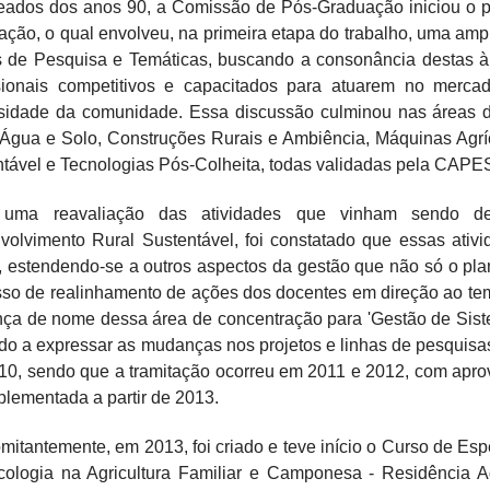
ados dos anos 90, a Comissão de Pós-Graduação iniciou o pr
ção, o qual envolveu, na primeira etapa do trabalho, uma am
s de Pesquisa e Temáticas, buscando a consonância destas à
ssionais competitivos e capacitados para atuarem no merca
sidade da comunidade. Essa discussão culminou nas áreas 
 Água e Solo, Construções Rurais e Ambiência, Máquinas Agrí
tável e Tecnologias Pós-Colheita, todas validadas pela CAPE
uma reavaliação das atividades que vinham sendo de
volvimento Rural Sustentável, foi constatado que essas ativ
 estendendo-se a outros aspectos da gestão que não só o pla
so de realinhamento de ações dos docentes em direção ao te
a de nome dessa área de concentração para 'Gestão de Siste
o a expressar as mudanças nos projetos e linhas de pesquisas
10, sendo que a tramitação ocorreu em 2011 e 2012, com apro
plementada a partir de 2013.
itantemente, em 2013, foi criado e teve início o Curso de E
ologia na Agricultura Familiar e Camponesa - Residência Ag