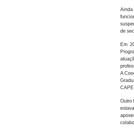
Ainda
funci
suspen
de se
Em 20
Progr
atuaç
profes
A Coor
Gradua
CAPES.
Outro 
estav
aposen
colabo