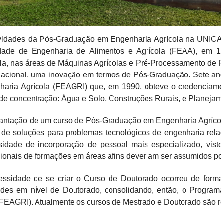
ividades da Pós-Graduação em Engenharia Agrícola na UNICAM
dade de Engenharia de Alimentos e Agrícola (FEAA), em 
la, nas áreas de Máquinas Agrícolas e Pré-Processamento de 
nacional, uma inovação em termos de Pós-Graduação. Sete ano
haria Agrícola (FEAGRI) que, em 1990, obteve o credenciam
de concentração: Água e Solo, Construções Rurais, e Planeja
lantação de um curso de Pós-Graduação em Engenharia Agríco
de soluções para problemas tecnológicos de engenharia rela
sidade de incorporação de pessoal mais especializado, visto
sionais de formações em áreas afins deveriam ser assumidos po
essidade de se criar o Curso de Doutorado ocorreu de forma
dades em nível de Doutorado, consolidando, então, o Progr
FEAGRI). Atualmente os cursos de Mestrado e Doutorado são