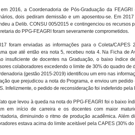
 em 2016, a Coordenadoria de Pós-Graduação da FEAGRI en
onários, dois pediram demissão e um aposentou-se. Em 2017
deu a Delib. CONSU 005/2015 e contingenciou os recursos pa
cretaria do PPG-FEAGRI foram severamente comprometidos.
17 foram enviadas as informações para o Coleta/CAPES 2
ama que até então era nota 5, recebeu nota 4. Na Ficha de 
ão insuficiente de docentes na Graduação, o baixo índice 
sores colaboradores excedendo o limite de 30% do quadro de 
denadoria (gestão 2015-2019) identificou um erro nas informa
ção que prejudicou a nota do Programa, e enviou um pedido d
 Infelizmente, o pedido de reconsideração foi indeferido pela
fato que levou à queda na nota do PPG-FEAGRI foi o baixo índi
am em início de carreira e os docentes com maior maturi
tadoria, diminuindo o ritmo de produção acadêmica. Além di
radores estava acima do limite aceitável pela CAPES (30% do q