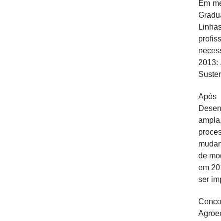
Em me
Gradua
Linha
profi
neces
2013:
Susten
Após 
Desen
ampla,
proces
mudanç
de mod
em 20
ser im
Concom
Agroec