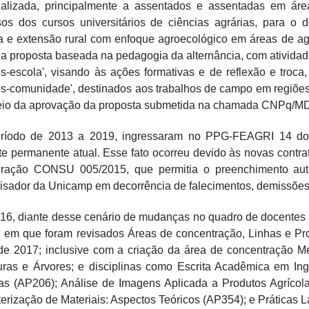
ializada, principalmente a assentados e assentadas em áre
os dos cursos universitários de ciências agrárias, para o 
a e extensão rural com enfoque agroecológico em áreas de agri
a proposta baseada na pedagogia da alternância, com atividade
s-escola', visando às ações formativas e de reflexão e troca
s-comunidade', destinados aos trabalhos de campo em regiões
eio da aprovação da proposta submetida na chamada CNPq/MD
ríodo de 2013 a 2019, ingressaram no PPG-FEAGRI 14 doc
e permanente atual. Esse fato ocorreu devido às novas cont
eração CONSU 005/2015, que permitia o preenchimento aut
sador da Unicamp em decorrência de falecimentos, demissões
6, diante desse cenário de mudanças no quadro de docentes d
 em que foram revisados Áreas de concentração, Linhas e Pro
 de 2017; inclusive com a criação da área de concentração M
uras e Árvores; e disciplinas como Escrita Acadêmica em Ing
as (AP206); Análise de Imagens Aplicada a Produtos Agrícol
erização de Materiais: Aspectos Teóricos (AP354); e Práticas 