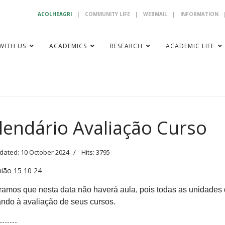
ACOLHEAGRI
|
COMMUNITY LIFE
|
WEBMAIL
|
INFORMATION
WITH US
ACADEMICS
RESEARCH
ACADEMIC LIFE
lendário Avaliação Curso
dated: 10 October 2024
Hits: 3795
amos que nesta data não haverá aula, pois todas as unidades 
ando à avaliação de seus cursos.
--------