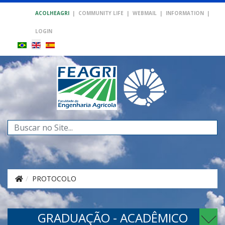
ACOLHEAGRI
|
COMMUNITY LIFE
|
WEBMAIL
|
INFORMATION
|
LOGIN
Search
...
PROTOCOLO
GRADUAÇÃO - ACADÊMICO