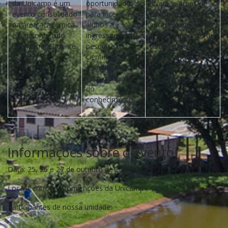
da Unicamp é um
oportunidade
diversas áreas do
evento consolidado
para incentivar
conhecimento,
na área acadêmica
alunos a
apresentando uma
e é reconhecido
ingressarem na
ampla variedade de
internacionalmente.
pesquisa
temas para os
científica,
participantes.
contribuindo
com o avanço
do
conhecimento.
Informações sobre o evento
Data: 25, 26 e 27 de outubro de 2023.
Loca: Centro de Convenções da Unicamp
Participantes de nossa unidade: