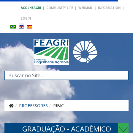
ACOLHEAGRI
|
COMMUNITY LIFE
|
WEBMAIL
|
INFORMATION
|
LOGIN
Search
...
PROFESSORES
PIBIC
GRADUAÇÃO - ACADÊMICO