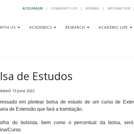
ACOLHEAGRI
|
COMMUNITY LIFE
|
WEBMAIL
|
INFORMATION
WITH US
ACADEMICS
RESEARCH
ACADEMIC LIFE
lsa de Estudos
dated: 13 June 2022
eressado em pleitear bolsa de estudo de um curso de Exte
aria de Extensão que fará a tramitação.
olha do bolsista, bem como o percentual da bolsa, será 
lina/Curso.