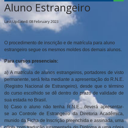
Aluno Estrangeiro
Last Updated: 08 February 2023
O procedimento de inscrição e de matrícula para aluno
estrangeiro segue os mesmos moldes dos demais alunos.
Para cursos presenciais:
a)
A matrícula de alunos estrangeiros, portadores de visto
permanente, será feita
mediante a apresentação do R.N.E.
(Registro Nacional de Estrangeiro), desde
que o término
do curso escolhido se dê dentro do prazo de validade de
sua
estada no Brasil.
b)
Caso
o
aluno
não
tenha
R.N.E.,
deverá
apresentar-
se
ao
Controle
de
Estrangeiro da Diretoria Acadêmica,
munido da Ficha de Inscrição preenchida e
assinada, uma
cópia com tradução juramentada do Diploma e uma cópia