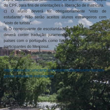
do
CPF, para fins de orientações e liberação de matrícula.
c)
O aluno deverá ter obrigatoriamente “visto de
estudante”. Não serão aceitos
alunos estrangeiros com
“visto de turista”.
d
)
O comprovante de escolaridade emitido em outro país
deverá conter tradução
juramentada, com exceção aos
países com o português como língua oficial ou
os países
participantes do Mercosul.
e)
Em qualquer outra situação não contemplada nos itens
anteriores, deverá ser
consultada
a
Diretoria
Acadêmica
da
Unicamp
https://www.dac.unicamp.br/portal/estudantes/orientacoes-
gerais-estudante-estrangeiro
Para os cursos EAD:
a
)
Para os casos em que os alunos estrangeiros realizem
a inscrição em cursos à
distância, não haverá a