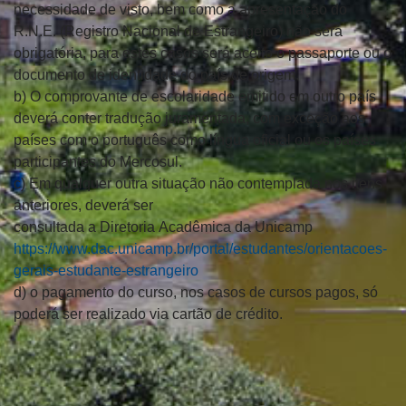
necessidade de visto, bem como a apresentação do
R.N.E. (Registro Nacional de Estrangeiro) não será
obrigatória, para estes casos
será aceito o passaporte ou o
documento de identidade do país de origem.
b)
O comprovante de escolaridade emitido em outro país
deverá conter tradução
juramentada, com exceção aos
países com o português como língua oficial ou
os países
participantes do Mercosul.
c)
Em qualquer outra situação não contemplada nos itens
anteriores, deverá ser
consultada
a
Diretoria
Acadêmica
da
Unicamp
https://www.dac.unicamp.br/portal/estudantes/orientacoes-
gerais-estudante-estrangeiro
d) o pagamento do curso, nos casos de cursos pagos, só
poderá ser realizado via cartão de crédito.