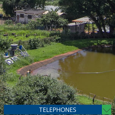
Os boletos a vencer serão cancelados.
O cancelamento da matrícula pela UNICAMP poderá
ocorrer no caso em que se constate qualquer
irregularidade nos documentos do aluno. Nos cursos no
âmbito da Extensão não existe trancamento de matrícula.
TELEPHONES