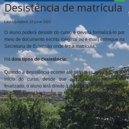
Desistência de matrícula
Last Updated: 22 June 2022
O aluno poderá desistir do curso e deverá formalizá-lo por
meio de documento escrito (original ou e-mail) entregue na
Secretaria de Extensão onde fez a matrícula.
Há
dois tipos de desistência
:
Quando a desistência ocorrer até sete dias após a data do
início do curso, desde que o curso não tenha sido
finalizado, o aluno terá direito à devolução integral do valor
já pago. Deverá informar os dados bancários e o CPF do
titular da conta corrente;
Quando a desistência ocorrer após sete dias da data do
início do curso, o aluno que possuir parcelas vencidas
deverá quitá-las para não ser considerado inadimplente.