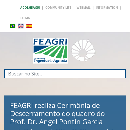
ACOLHEAGRI
|
COMMUNITY LIFE
|
WEBMAIL
|
INFORMATION
|
LOGIN
Search
...
FEAGRI realiza Cerimônia de
Descerramento do quadro do
Prof. Dr. Angel Pontin Garcia
FEAGRI