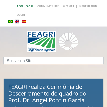
ACOLHEAGRI
|
COMMUNITY LIFE
|
WEBMAIL
|
INFORMATION
|
LOGIN
Search
...
FEAGRI realiza Cerimônia de
Descerramento do quadro do
Prof. Dr. Angel Pontin Garcia
FEAGRI