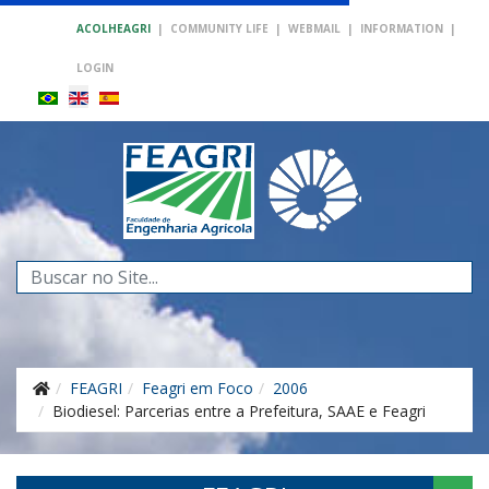
ACOLHEAGRI
|
COMMUNITY LIFE
|
WEBMAIL
|
INFORMATION
|
LOGIN
Search
...
FEAGRI
Feagri em Foco
2006
Biodiesel: Parcerias entre a Prefeitura, SAAE e Feagri