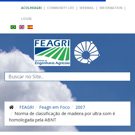
ACOLHEAGRI
|
COMMUNITY LIFE
|
WEBMAIL
|
INFORMATION
|
LOGIN
Search
...
FEAGRI
Feagri em Foco
2007
Norma de classificação de madeira por ultra-som é
homologada pela ABNT