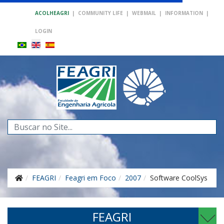
ACOLHEAGRI
|
COMMUNITY LIFE
|
WEBMAIL
|
INFORMATION
|
LOGIN
Search
...
FEAGRI
Feagri em Foco
2007
Software CoolSys
FEAGRI