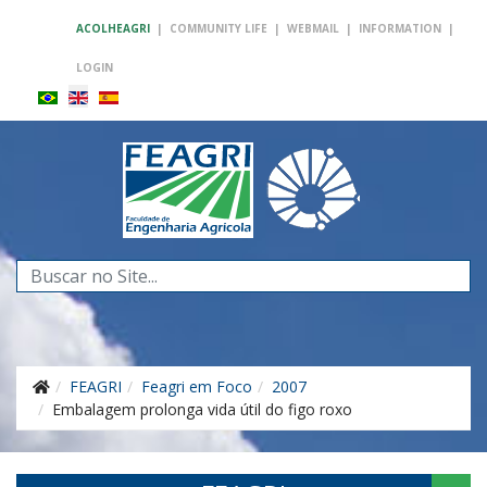
ACOLHEAGRI
|
COMMUNITY LIFE
|
WEBMAIL
|
INFORMATION
|
LOGIN
Search
...
FEAGRI
Feagri em Foco
2007
Embalagem prolonga vida útil do figo roxo