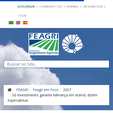
ACOLHEAGRI
|
COMMUNITY LIFE
|
WEBMAIL
|
INFORMATION
|
LOGIN
Search
...
FEAGRI
Feagri em Foco
2007
Só investimento garante liderança em etanol, dizem
especialistas